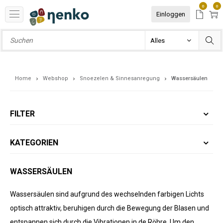
0
0
Einloggen
Home
Webshop
Snoezelen & Sinnesanregung
Wassersäulen
FILTER
KATEGORIEN
WASSERSÄULEN
Wassersäulen sind aufgrund des wechselnden farbigen Lichts
optisch attraktiv, beruhigen durch die Bewegung der Blasen und
entspannen sich durch die Vibrationen in de Röhre. Um den