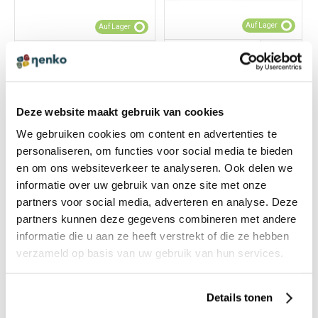
Auf Lager
Auf Lager
14316052
14694961
Destilliertes Wasser für
Verstellbare Kunststoff
Deze website maakt gebruik van cookies
Wassersäulen (5 l)
Wandhalter für
Wassersäule Ø15 cm
€ 5,85 Inkl. MwSt.
We gebruiken cookies om content en advertenties te
€ 77,71 Inkl. MwSt.
€ 4,92 Exkl. MwSt.
personaliseren, om functies voor social media te bieden
€ 65,30 Exkl. MwSt.
en om ons websiteverkeer te analyseren. Ook delen we
informatie over uw gebruik van onze site met onze
partners voor social media, adverteren en analyse. Deze
partners kunnen deze gegevens combineren met andere
informatie die u aan ze heeft verstrekt of die ze hebben
verzameld op basis van uw gebruik van hun services.
Details tonen