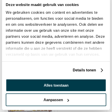
Deze website maakt gebruik van cookies
Auf Lager
Auf Lager
We gebruiken cookies om content en advertenties te
personaliseren, om functies voor social media te bieden
21382830
21387830
en om ons websiteverkeer te analyseren. Ook delen we
informatie over uw gebruik van onze site met onze
Sand- und Wasser-
Playfoam Sinnessand
partners voor social media, adverteren en analyse. Deze
Feinmotorik-Set
€ 33,39 Inkl. MwSt.
partners kunnen deze gegevens combineren met andere
€ 21,59 Inkl. MwSt.
€ 28,06 Exkl. MwSt.
informatie die u aan ze heeft verstrekt of die ze hebben
€ 18,14 Exkl. MwSt.
verzameld op basis van uw gebruik van hun services.
NEU
Details tonen
Alles toestaan
Aanpassen