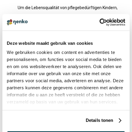
hene
Um die Lebensqualität von pflegebedürftigen Kindern,
Erwachsenen und älteren Menschen zu verbessern, bietet
nen
Nenko seit mehr als 30 Jahren verschiedene Optionen für
ung
Entspannung, Kommunikation, Stimulation, Entwicklung,
en,
Bewegung und Wohlbefinden. Materialien und Aktivitäten
Deze website maakt gebruik van cookies
im Pflegebereich entwickeln sich rasant. Gemeinsam mit
We gebruiken cookies om content en advertenties te
nd
den Leistungserbringern erarbeiten und realisieren wir
personaliseren, om functies voor social media te bieden
t
ständig neue Materialien, die der Zielgruppe entsprechen.
en om ons websiteverkeer te analyseren. Ook delen we
informatie over uw gebruik van onze site met onze
partners voor social media, adverteren en analyse. Deze
Die Materialien in unserer Kollektion wurden sorgfältig
partners kunnen deze gegevens combineren met andere
ausgewählt, um Menschen mit unterschiedlichen
informatie die u aan ze heeft verstrekt of die ze hebben
Pflegebedürfnissen aktiv in das tägliche Leben
verzameld op basis van uw gebruik van hun services.
einzubeziehen und, was noch wichtiger ist, sie das Leben
genießen zu lassen!
Details tonen
Wir hoffen, Sie zu inspirieren und helfen Ihnen gerne bei