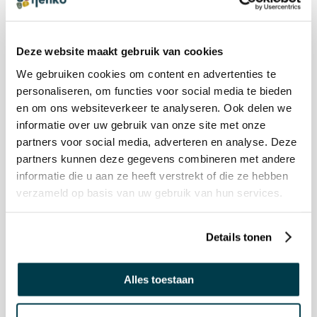
Kundendienst
Service & Kontakt
Bestellen & Bezahlen
Deze website maakt gebruik van cookies
Lieferung
We gebruiken cookies om content en advertenties te
Rückgabe & Rückerstattung
personaliseren, om functies voor social media te bieden
Garantie & Reparatur
en om ons websiteverkeer te analyseren. Ook delen we
informatie over uw gebruik van onze site met onze
Nenko Konto
partners voor social media, adverteren en analyse. Deze
partners kunnen deze gegevens combineren met andere
NENKO
informatie die u aan ze heeft verstrekt of die ze hebben
Nenko-team
verzameld op basis van uw gebruik van hun services.
Sozialen Werkstätte
Sinne & Symbole
Details tonen
Farbberatung
Zielgruppen
Alles toestaan
Stellenangebote