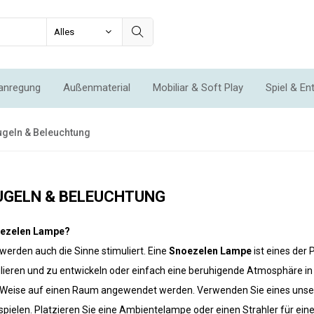
anregung
Außenmaterial
Mobiliar & Soft Play
Spiel & En
ation & Bewegung
Vorteilssätze
Aktionen
Neu
ugeln & Beleuchtung
UGELN & BELEUCHTUNG
noezelen Lampe?
erden auch die Sinne stimuliert. Eine
Snoezelen Lampe
ist eines der
lieren und zu entwickeln oder einfach eine beruhigende Atmosphäre i
 Weise auf einen Raum angewendet werden. Verwenden Sie eines unserer 
u spielen. Platzieren Sie eine Ambientelampe oder einen Strahler für e