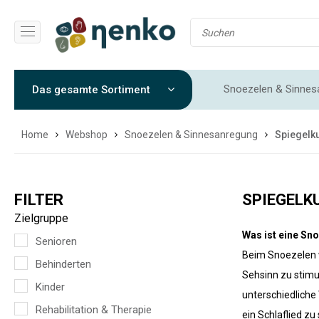
Snoezelen & Sinnes
Das gesamte Sortiment
Sensorische Integr
Home
Webshop
Snoezelen & Sinnesanregung
Spiegelk
FILTER
SPIEGELK
Zielgruppe
Was ist eine S
Senioren
Beim Snoezelen w
Behinderten
Sehsinn zu stimu
Kinder
unterschiedliche
Rehabilitation & Therapie
ein Schlaflied z