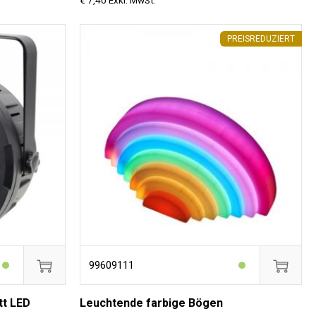
€ 7,40 Exkl. MwSt.
PREISREDUZIERT
99609111
tt LED
Leuchtende farbige Bögen