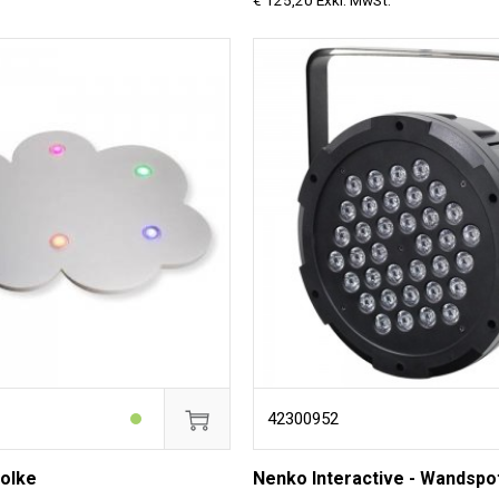
€ 125,20 Exkl. MwSt.
42300952
olke
Nenko Interactive - Wandspo