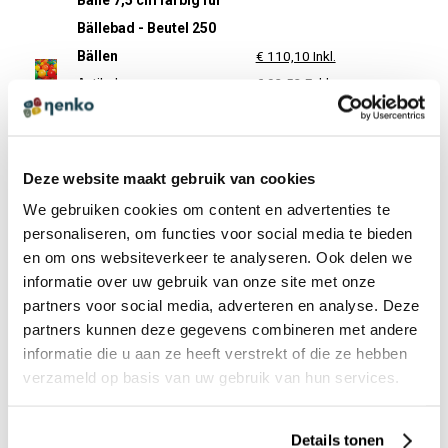
Bälle 7,5 cm farbig für
Bällebad - Beutel 250
Bällen
€ 110,10 Inkl.
€ 92,52 Exkl.
Artikelnummer:
13674008
Vorbestellung
Deze website maakt gebruik van cookies
Bälle 8,5 cm für Bällebad
We gebruiken cookies om content en advertenties te
- Beutel 250 Bällen
€ 113,05 Inkl.
personaliseren, om functies voor social media te bieden
Artikelnummer:
en om ons websiteverkeer te analyseren. Ook delen we
€ 95,00 Exkl.
13675008
informatie over uw gebruik van onze site met onze
Vorbestellung
partners voor social media, adverteren en analyse. Deze
partners kunnen deze gegevens combineren met andere
Bälle 6 cm farbig für
informatie die u aan ze heeft verstrekt of die ze hebben
verzameld op basis van uw gebruik van hun services.
Bällebad - Beutel 500
Bällen
€ 136,71 Inkl.
€ 114,88 Exkl.
Artikelnummer:
Details tonen