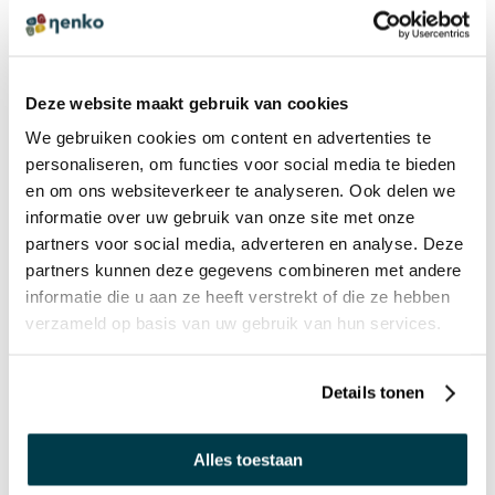
BEWERTUNG ABGEBEN
Es gibt noch keine Bewertungen. Klicken Sie auf die
Schaltfläche oben, um eine Bewertung zu schreiben.
Deze website maakt gebruik van cookies
We gebruiken cookies om content en advertenties te
personaliseren, om functies voor social media te bieden
ANDERE HABEN AUCH FOLGENDE ANGESEHEN:
en om ons websiteverkeer te analyseren. Ook delen we
informatie over uw gebruik van onze site met onze
partners voor social media, adverteren en analyse. Deze
Spirit Pro Parfum Nachfüllung
partners kunnen deze gegevens combineren met andere
(Weiß) - Im Freien
informatie die u aan ze heeft verstrekt of die ze hebben
verzameld op basis van uw gebruik van hun services.
€ 54,04 Inkl. MwSt.
€ 45,41 Exkl. MwSt.
Details tonen
Alles toestaan