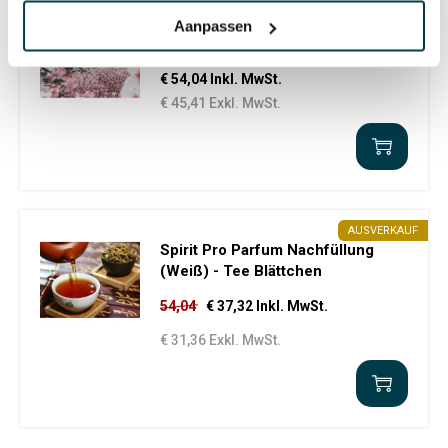
Spirit Pro Parfum Nachfüllung
Aanpassen
(Weiß)- Weißes Paradies
€ 54,04 Inkl. MwSt.
€ 45,41 Exkl. MwSt.
AUSVERKAUF
Spirit Pro Parfum Nachfüllung
(Weiß) - Tee Blättchen
54,04
€ 37,32 Inkl. MwSt.
€ 31,36 Exkl. MwSt.