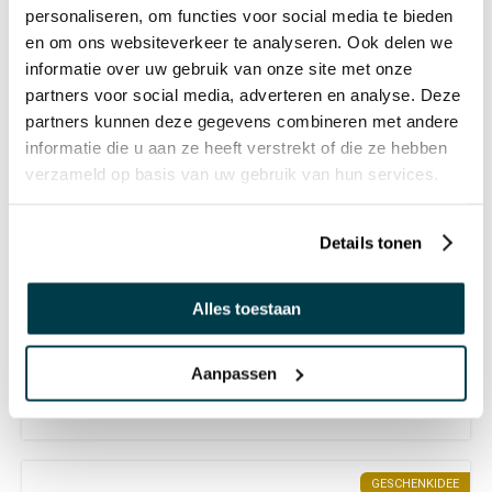
97975431
personaliseren, om functies voor social media te bieden
Auf Lager
en om ons websiteverkeer te analyseren. Ook delen we
informatie over uw gebruik van onze site met onze
partners voor social media, adverteren en analyse. Deze
partners kunnen deze gegevens combineren met andere
informatie die u aan ze heeft verstrekt of die ze hebben
ANDERE HABEN AUCH FOLGENDE ANGESEHEN:
verzameld op basis van uw gebruik van hun services.
Details tonen
Sensorisches Lichtpanel mit
farbigen Stäben
Alles toestaan
€ 540,86 Inkl. MwSt.
€ 454,50 Exkl. MwSt.
Aanpassen
GESCHENKIDEE