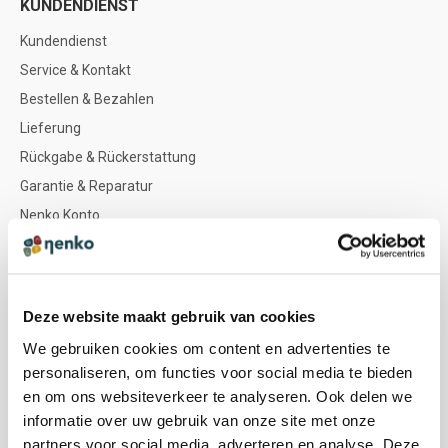
KUNDENDIENST
Kundendienst
Service & Kontakt
Bestellen & Bezahlen
Lieferung
Rückgabe & Rückerstattung
Garantie & Reparatur
Nenko Konto
NENKO
Nenko-team
Deze website maakt gebruik van cookies
Sozialen Werkstätte
We gebruiken cookies om content en advertenties te
Sinne & Symbole
personaliseren, om functies voor social media te bieden
Farbberatung
en om ons websiteverkeer te analyseren. Ook delen we
informatie over uw gebruik van onze site met onze
Zielgruppen
partners voor social media, adverteren en analyse. Deze