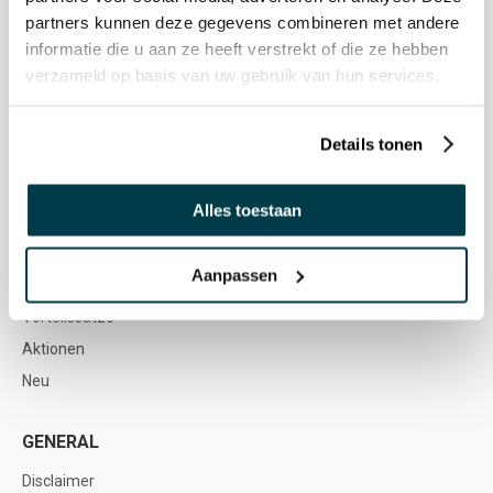
partners kunnen deze gegevens combineren met andere
Stellenangebote
informatie die u aan ze heeft verstrekt of die ze hebben
verzameld op basis van uw gebruik van hun services.
WEBSHOP
Snoezelen & Sinnesanregung
Details tonen
Außenmaterial
Mobiliar & Soft Play
Alles toestaan
Spiel & Entwicklung
Musiktherapie
Aanpassen
Sensorische Integration & Bewegung
Vorteilssätze
Aktionen
Neu
GENERAL
Disclaimer