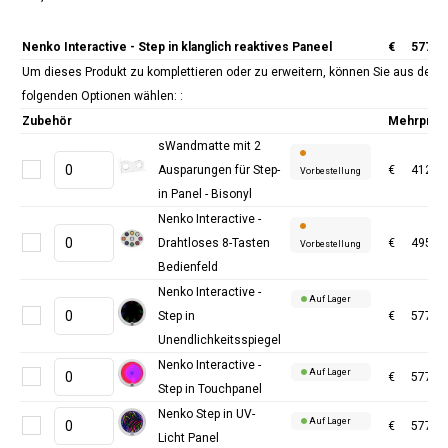
Nenko Interactive - Step in klanglich reaktives Paneel
€
577,6
Um dieses Produkt zu komplettieren oder zu erweitern, können Sie aus den
folgenden Optionen wählen: :
Zubehör
Mehrprei
sWandmatte mit 2
Ausparungen für Step-
€
412,4
Vorbestellung
in Panel - Bisonyl
Nenko Interactive -
Drahtloses 8-Tasten
€
495,0
Vorbestellung
Bedienfeld
Nenko Interactive -
Auf Lager
Step in
€
577,6
Unendlichkeitsspiegel
Nenko Interactive -
Auf Lager
€
577,6
Step in Touchpanel
Nenko Step in UV-
Auf Lager
€
577,6
Licht Panel