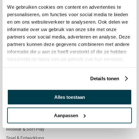
Nenko Konto
We gebruiken cookies om content en advertenties te
personaliseren, om functies voor social media te bieden
NENKO
en om ons websiteverkeer te analyseren. Ook delen we
informatie over uw gebruik van onze site met onze
Nenko-team
partners voor social media, adverteren en analyse. Deze
Sozialen Werkstätte
partners kunnen deze gegevens combineren met andere
Sinne & Symbole
informatie die u aan ze heeft verstrekt of die ze hebben
Farbberatung
verzameld op basis van uw gebruik van hun services.
Zielgruppen
Details tonen
Stellenangebote
Alles toestaan
WEBSHOP
Snoezelen & Sinnesanregung
Aanpassen
Außenmaterial
Mobiliar & Soft Play
Spiel & Entwicklung