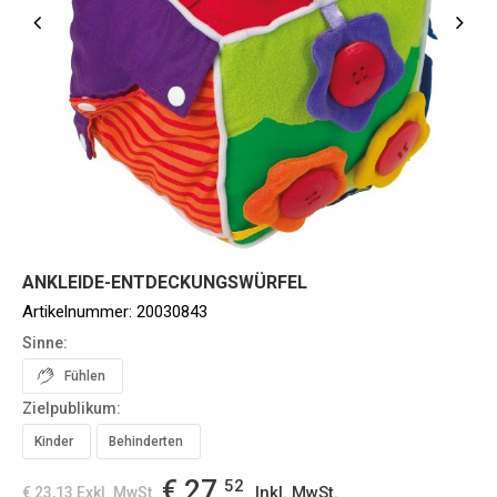
ANKLEIDE-ENTDECKUNGSWÜRFEL
Artikelnummer:
20030843
Sinne:
Fühlen
Zielpublikum:
Kinder
Behinderten
€ 27,
52
Inkl. MwSt.
€ 23,13
Exkl. MwSt.